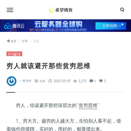
•
•
•
•
•
•
•
•
•
•
首页
›
分享
›
正文
贫穷思维
•
•
穷人就该避开那些贫穷思维
•
•
•
2023-05-09
3,275
0
一世浮华
分享
0
•
穷人，你该避开那些深层次的“
贫穷思维
”
•
1、穷大方。越穷的人越大方，生怕别人看不起，借
着钱也得摆阔，买好的，用好的，都显摆出来。